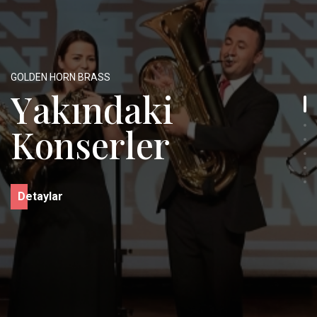
GOLDEN HORN BRASS
Y
a
k
ı
n
d
a
k
i
K
o
n
s
e
r
l
e
r
D
e
t
a
y
l
a
r